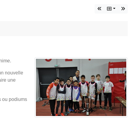
inime.
un nouvelle
aire une
es ou podiums