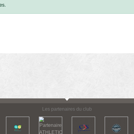
es.
Les partenaires du club