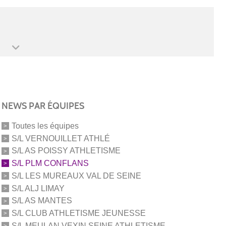
NEWS PAR ÉQUIPES
Toutes les équipes
S/L VERNOUILLET ATHLÉ
S/L AS POISSY ATHLETISME
S/L PLM CONFLANS
S/L LES MUREAUX VAL DE SEINE
S/L ALJ LIMAY
S/L AS MANTES
S/L CLUB ATHLETISME JEUNESSE
S/L MEULAN VEXIN SEINE ATHLETISME