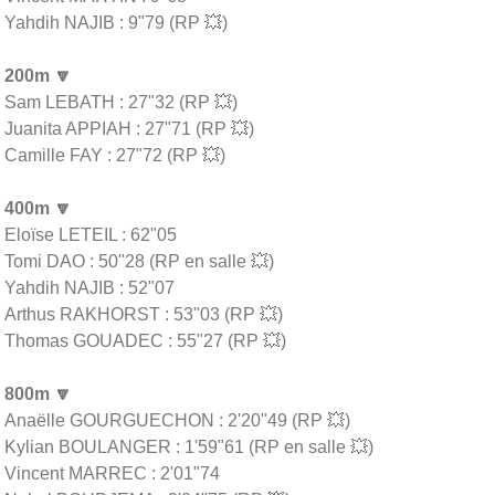
Yahdih NAJIB : 9"79 (RP 💥)
200m 🔽
Sam LEBATH : 27"32 (RP 💥)
Juanita APPIAH : 27"71 (RP 💥)
Camille FAY : 27"72 (RP 💥)
400m 🔽
Eloïse LETEIL : 62"05
Tomi DAO : 50"28 (RP en salle 💥)
Yahdih NAJIB : 52"07
Arthus RAKHORST : 53"03 (RP 💥)
Thomas GOUADEC : 55"27 (RP 💥)
800m 🔽
Anaëlle GOURGUECHON : 2'20"49 (RP 💥)
Kylian BOULANGER : 1'59"61 (RP en salle 💥)
Vincent MARREC : 2'01"74