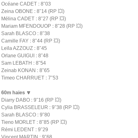
Océane CADET : 8"03
Zeina OBONE : 8"14 (RP 💥)
Mélina CADET : 8"27 (RP 💥)
Mariam MFENDOUOP : 8"28 (RP 💥)
Sarah BLASCO : 8"38
Camille FAY : 8"44 (RP 💥)
Leïla AZZOUZ : 8"45
Orlane GUIGUI : 8"48
Sam LEBATH : 8"54
Zeinab KONAN : 8"65
Timeo CHARRUET : 7"53
60m haies 🔽
Diarry DABO : 9"16 (RP 💥)
Cylia BRASSELEUR : 9"38 (RP 💥)
Sarah BLASCO : 9"80
Tieno MORLET : 8"85 (RP 💥)
Rémi LEDENT : 9"29
Vincent MARTIN : 9"68