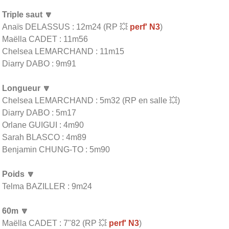
Triple saut 🔽
Anaïs DELASSUS : 12m24 (RP 💥
perf' N3
)
Maëlla CADET : 11m56
Chelsea LEMARCHAND : 11m15
Diarry DABO : 9m91
Longueur 🔽
Chelsea LEMARCHAND : 5m32 (RP en salle 💥)
Diarry DABO : 5m17
Orlane GUIGUI : 4m90
Sarah BLASCO : 4m89
Benjamin CHUNG-TO : 5m90
Poids 🔽
Telma BAZILLER : 9m24
60m 🔽
Maëlla CADET : 7"82 (RP 💥
perf' N3
)