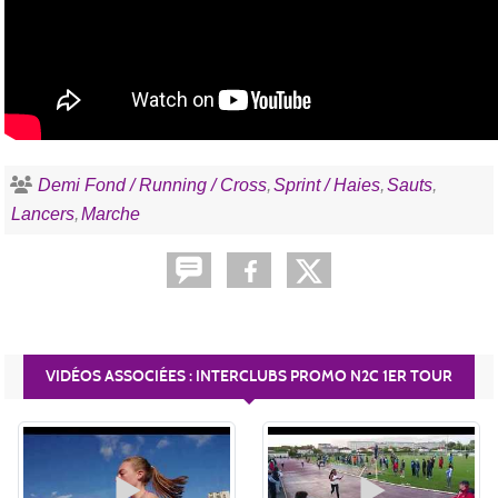
Demi Fond / Running / Cross
Sprint / Haies
Sauts
Lancers
Marche
VIDÉOS ASSOCIÉES : INTERCLUBS PROMO N2C 1ER TOUR