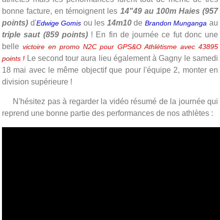
bonne facture, en témoignent les
14"49 au 100m Haies (957
points)
d'
ou les
14m10
de
au
Edwige Gomis
Brandon Munganga
triple saut
(859 points)
! En fin de journée ce fut donc une
belle
victoire en promo N2C pour GPS&O Athlétisme avec 43895
Le second tour aura lieu également à Gagny le samedi
points !
18 mai avec le même objectif que pour l'équipe 2, monter en
division supérieure !
N'hésitez pas à regarder la vidéo résumé de la journée qui
reprend une bonne partie des performances de nos athlètes :