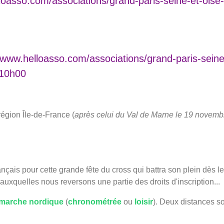
loasso.com/associations/grand-paris-seine-et-oise
//www.helloasso.com/associations/grand-paris-sein
-10h00
égion Île-de-France (
après celui du Val de Marne le 19 novembr
nçais pour cette grande fête du cross qui battra son plein dès
 auxquelles nous reversons une partie des droits d'inscription...
marche nordique
(
chronométrée
ou
loisir
). Deux distances s