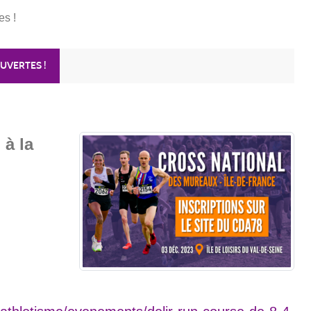
s !
UVERTES !
, à la