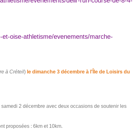
-athletisme/evenements/delir-run-course-de-8-4-
e-et-oise-athletisme/evenements/marche-
e à Créteil
)
le dimanche 3 décembre à l'Île de Loisirs du
 le samedi 2 décembre avec deux occasions de soutenir les
ont proposées : 6km et 10km.