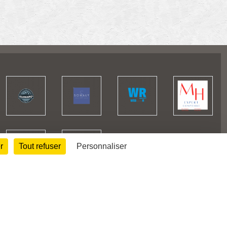
r
Tout refuser
Personnaliser
61919
visites
Informations légales
Signaler un contenu inapproprié