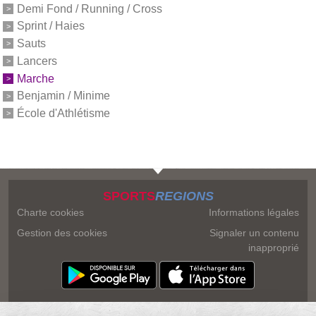
Demi Fond / Running / Cross
Sprint / Haies
Sauts
Lancers
Marche
Benjamin / Minime
École d'Athlétisme
SPORTS
REGIONS
Charte cookies
Informations légales
Gestion des cookies
Signaler un contenu
inapproprié